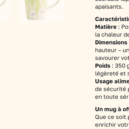
apaisants.
Caractéristi
Matière
: Po
la chaleur d
Dimensions
hauteur – u
savourer vot
Poids
: 350 g
légèreté et s
Usage alime
de sécurité 
en toute sér
Un mug à offr
Que ce soit 
enrichir vot