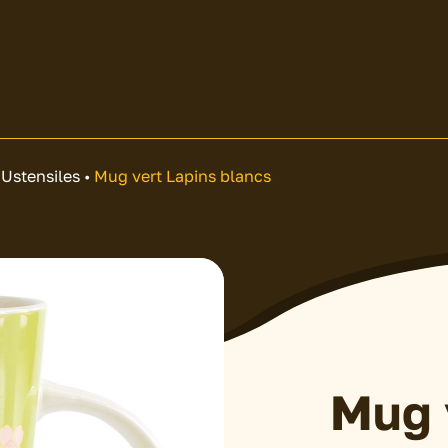
•
Ustensiles
•
Mug vert Lapins blancs
Mug 