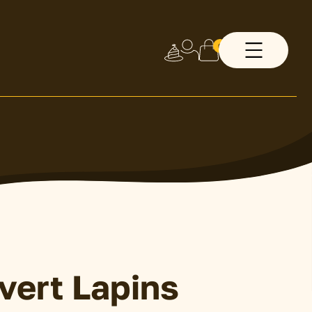
0
vert Lapins