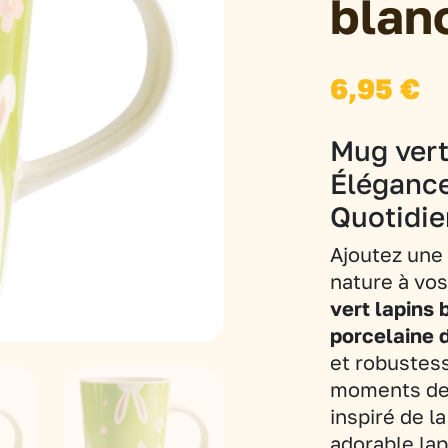
blan
6,95
€
Mug vert
Élégance
Quotidie
Ajoutez une
nature à vo
vert lapins 
porcelaine 
et robustes
moments de 
inspiré de l
adorable la