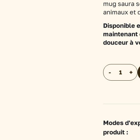
mug saura s
animaux et 
Disponible 
maintenant 
douceur à v
quantité
-
+
de
Mug
vert
Lapins
blancs
Modes d'exp
produit :