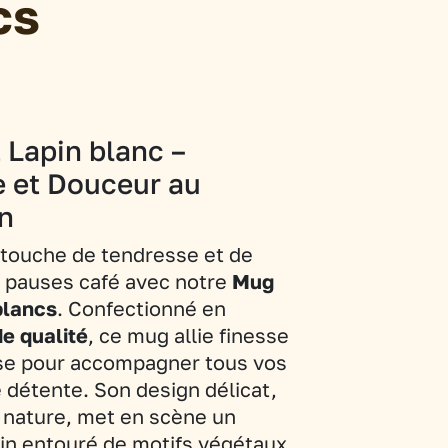
cs
 Lapin blanc –
 et Douceur au
n
 touche de tendresse et de
s pauses café avec notre
Mug
blancs
. Confectionné en
de qualité
, ce mug allie finesse
se pour accompagner tous vos
détente. Son design délicat,
a nature, met en scène un
pin entouré de motifs végétaux