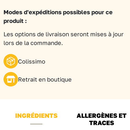
rouges
Modes d'expéditions possibles pour ce
&
produit :
du
vergers
Les options de livraison seront mises à jour
-
lors de la commande.
Mélange
doux
Colissimo
pour
les
Retrait en boutique
enfants
INGRÉDIENTS
ALLERGÈNES ET
TRACES