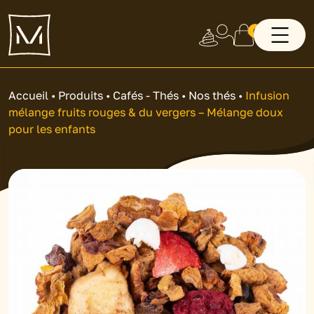
0
Accueil
•
Produits
•
Cafés - Thés
•
Nos thés
•
Infusion
mélange fruits rouges & du vergers – Mélange doux
pour les enfants