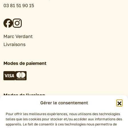
03 81 51 90 15
Marc Verdant
Livraisons
Modes de paiement
Modes de livraison
Gérer le consentement
Retrait en magasin
Click&Collect
Pour offrir les meilleures expériences, nous utilisons des technologies
telles que les cookies pour stocker et/ou accéder aux informations des
Livraison Chronofresh
appareils. Le fait de consentir à ces technologies nous permettra de