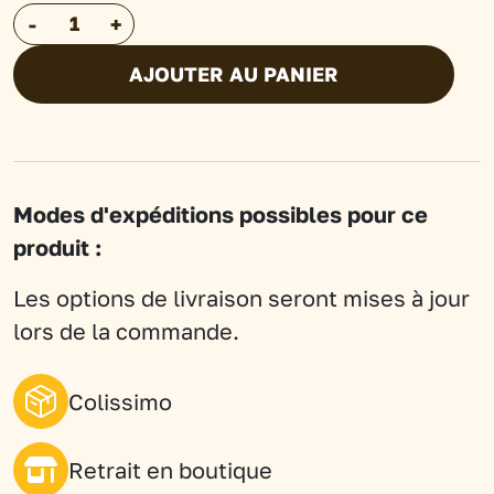
quantité
-
+
de
AJOUTER AU PANIER
Thé
Oolong
mélange
floraux
Modes d'expéditions possibles pour ce
-
produit :
La
Baie
Les options de livraison seront mises à jour
d'Oolong
lors de la commande.
Colissimo
Retrait en boutique