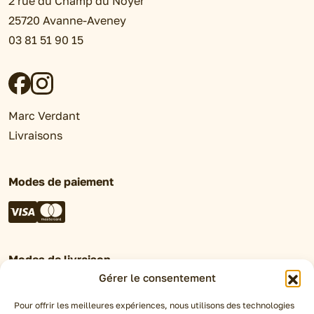
2 rue du Champ du Noyer
25720 Avanne-Aveney
03 81 51 90 15
Marc Verdant
Livraisons
Modes de paiement
Modes de livraison
Gérer le consentement
Retrait en magasin
Click&Collect
Pour offrir les meilleures expériences, nous utilisons des technologies