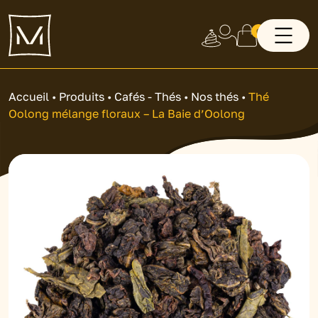
0
Accueil
•
Produits
•
Cafés - Thés
•
Nos thés
•
Thé
Oolong mélange floraux – La Baie d’Oolong