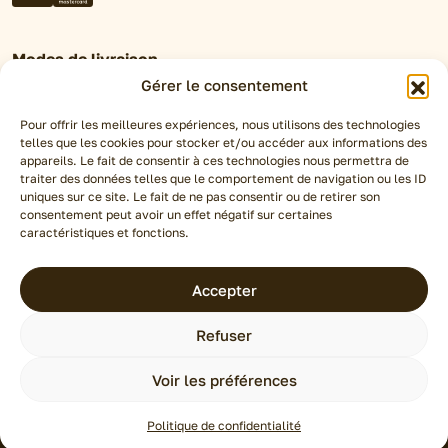
Modes de livraison
Gérer le consentement
Retrait en magasin
Click&Collect
Pour offrir les meilleures expériences, nous utilisons des technologies
telles que les cookies pour stocker et/ou accéder aux informations des
Livraison Chronofresh
appareils. Le fait de consentir à ces technologies nous permettra de
traiter des données telles que le comportement de navigation ou les ID
uniques sur ce site. Le fait de ne pas consentir ou de retirer son
Espace pro
consentement peut avoir un effet négatif sur certaines
caractéristiques et fonctions.
Accepter
S
q
site
Refuser
é
uaNe
Conditions générales de vente
Voir les préférences
Mentions légales
Politique de confidentialité
Politique de confidentialité