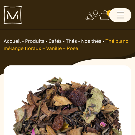
0
Accueil
•
Produits
•
Cafés - Thés
•
Nos thés
•
Thé blanc
mélange floraux – Vanille – Rose