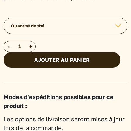
Quantité de thé
quantité
-
+
de
AJOUTER AU PANIER
Thé
blanc
mélange
floraux
Modes d'expéditions possibles pour ce
-
produit :
Vanille
-
Les options de livraison seront mises à jour
Rose
lors de la commande.