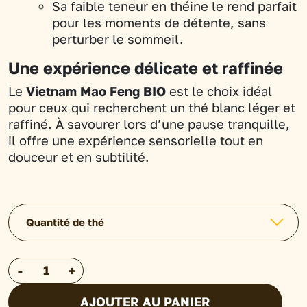
Sa faible teneur en théine le rend parfait
pour les moments de détente, sans
perturber le sommeil.
Une expérience délicate et raffinée
Le
Vietnam Mao Feng BIO
est le choix idéal
pour ceux qui recherchent un thé blanc léger et
raffiné. À savourer lors d’une pause tranquille,
il offre une expérience sensorielle tout en
douceur et en subtilité.
Quantité de thé
quantité
-
+
de
AJOUTER AU PANIER