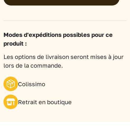
Thé
blanc
d'origine
-
Modes d'expéditions possibles pour ce
Vietnam
produit :
Mao
Feng
Les options de livraison seront mises à jour
lors de la commande.
Colissimo
Retrait en boutique