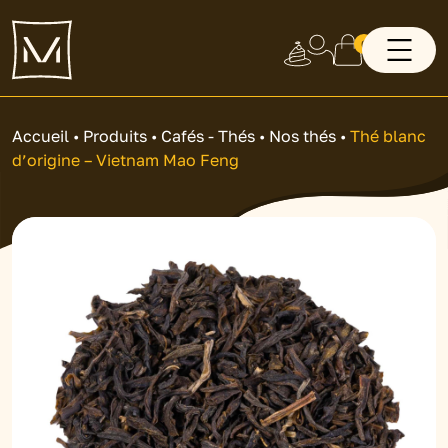
0
Accueil
•
Produits
•
Cafés - Thés
•
Nos thés
•
Thé blanc
d’origine – Vietnam Mao Feng