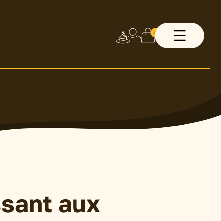
0
ssant aux