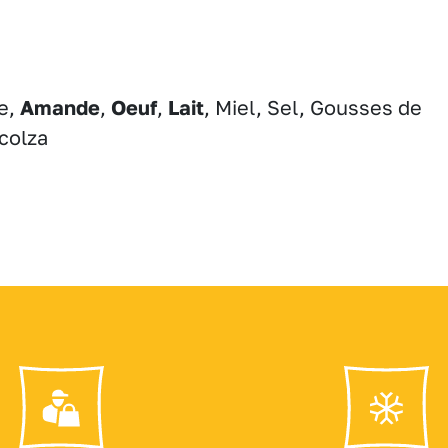
re,
Amande
,
Oeuf
,
Lait
, Miel, Sel, Gousses de
 colza