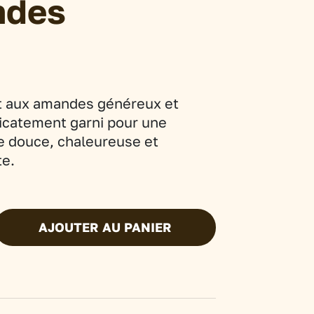
ndes
t aux amandes généreux et
licatement garni pour une
 douce, chaleureuse et
te.
AJOUTER AU PANIER