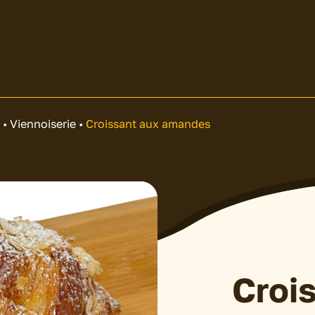
s
•
Viennoiserie
•
Croissant aux amandes
Croi