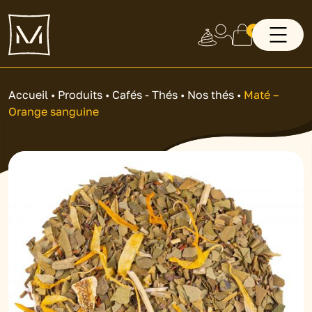
0
Accueil
•
Produits
•
Cafés - Thés
•
Nos thés
•
Maté –
Orange sanguine