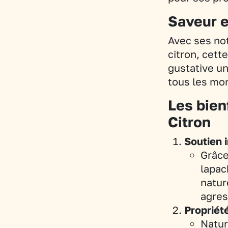
Saveur e
Avec ses not
citron, cett
gustative un
tous les mo
Les bien
Citron
Soutien 
Grâce
lapac
natur
agres
Propriét
Natur