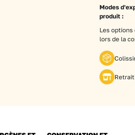
Citron
Modes d'exp
produit :
Les options 
lors de la 
Coliss
Retrai
RGÈNES ET
CONSERVATION ET