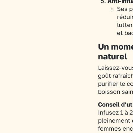
Anti-inf
Ses p
rédui
lutte
et ba
Un mome
naturel
Laissez-vous
goût rafraîc
purifier le 
boisson sain
Conseil d’uti
Infusez 1 à 
pleinement d
femmes ence