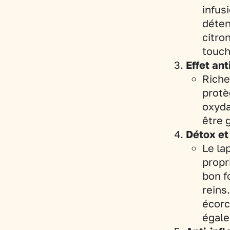
infus
déten
citro
touch
Effet an
Riche
protè
oxyda
être 
Détox et
Le la
propr
bon f
reins
écorce
égale