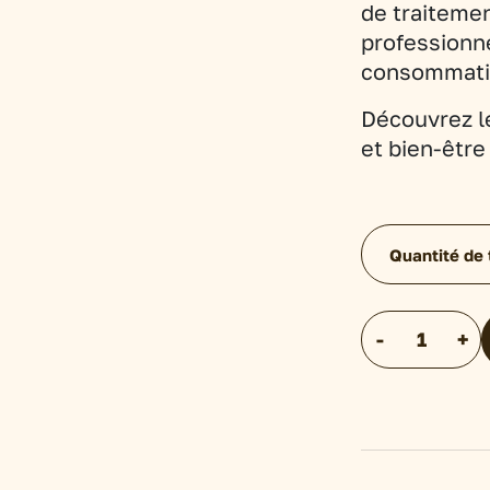
de traiteme
professionn
consommati
Découvrez le
et bien-êtr
Quantité de 
quantité
-
+
de
Infusion
-
Lapacho