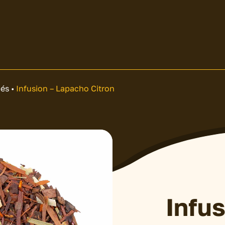
hés
•
Infusion – Lapacho Citron
Infus