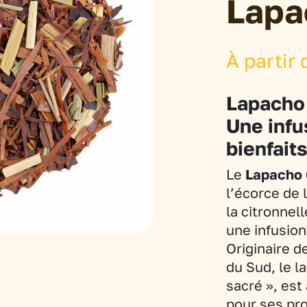
Lapa
À partir 
Lapacho 
Une infu
bienfait
Le
Lapacho 
l’écorce de 
la citronnel
une infusion
Originaire d
du Sud, le l
sacré », est
pour ses pro