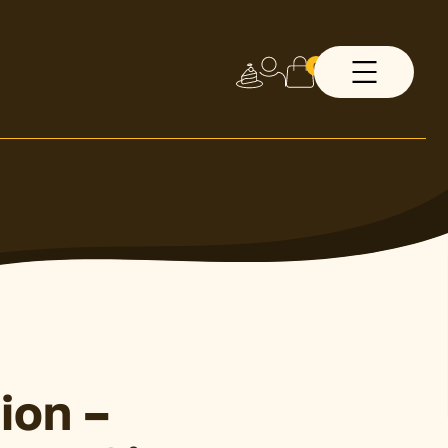
0
ion –