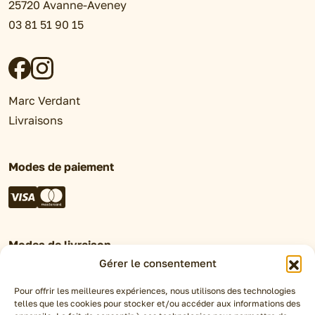
25720 Avanne-Aveney
03 81 51 90 15
Marc Verdant
Livraisons
Modes de paiement
Modes de livraison
Gérer le consentement
Retrait en magasin
Click&Collect
Pour offrir les meilleures expériences, nous utilisons des technologies
telles que les cookies pour stocker et/ou accéder aux informations des
Livraison Chronofresh