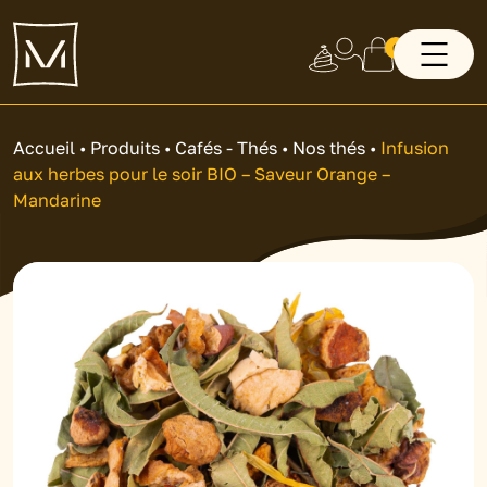
0
Accueil
•
Produits
•
Cafés - Thés
•
Nos thés
•
Infusion
aux herbes pour le soir BIO – Saveur Orange –
Mandarine