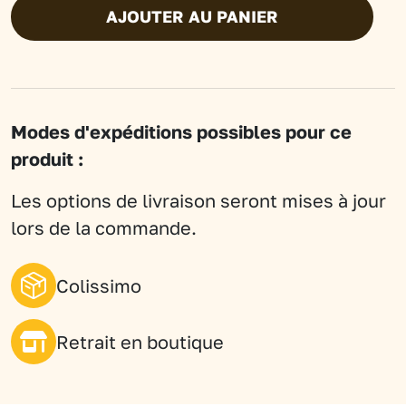
AJOUTER AU PANIER
Infusion
aux
herbes
pour
Modes d'expéditions possibles pour ce
le
produit :
soir
BIO
Les options de livraison seront mises à jour
-
lors de la commande.
Saveur
Orange
Colissimo
-
Mandarine
Retrait en boutique