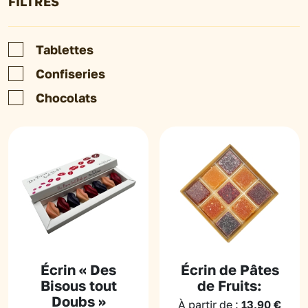
FILTRES
Tablettes
Confiseries
Chocolats
Écrin « Des
Écrin de Pâtes
Bisous tout
de Fruits:
Doubs »
À partir de :
13,90
€