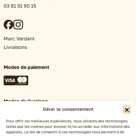
03 81 51 90 15
Marc Verdant
Livraisons
Modes de paiement
Modes de livraison
Gérer le consentement
Retrait en magasin
Click&Collect
Pour offrir les meilleures expériences, nous utilisons des technologies
telles que les cookies pour stocker et/ou accéder aux informations des
Livraison Chronofresh
appareils. Le fait de consentir à ces technologies nous permettra de