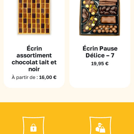
Écrin
Écrin Pause
assortiment
Délice – 7
chocolat lait et
19,95
€
noir
À partir de :
16,00
€